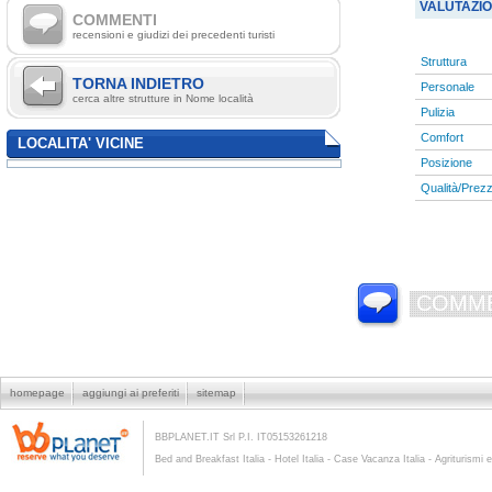
VALUTAZI
COMMENTI
recensioni e giudizi dei precedenti turisti
Struttura
TORNA INDIETRO
Personale
cerca altre strutture in Nome località
Pulizia
Comfort
LOCALITA' VICINE
Posizione
Qualità/Prez
COMME
homepage
aggiungi ai preferiti
sitemap
BBPLANET.IT Srl P.I. IT05153261218
Bed and Breakfast Italia - Hotel Italia - Case Vacanza Italia - Agriturismi e