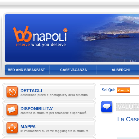
BED AND BREAKFAST
CASE VACANZA
ALBERGHI
Sei Qui:
DETTAGLI
Procida
descrizione prezzi e photogallery della struttura
VALUT
DISPONIBILITA'
contatta la struttura per richiedere disponibilità
La Casa
MAPPA
Centro Stor
le informazioni su come raggiungere la struttura